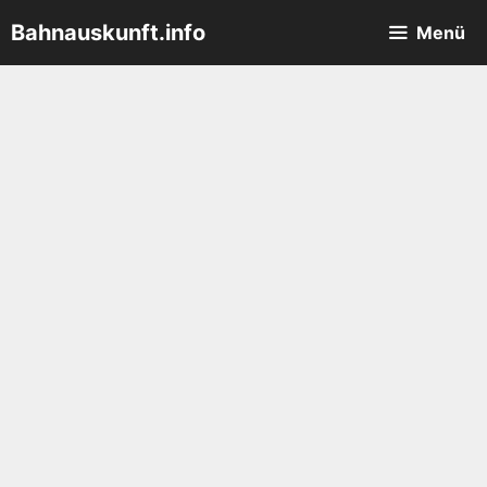
Zum
Bahnauskunft.info
Menü
Inhalt
springen