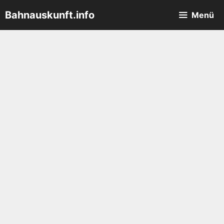
Zum
Bahnauskunft.info
Menü
Inhalt
springen