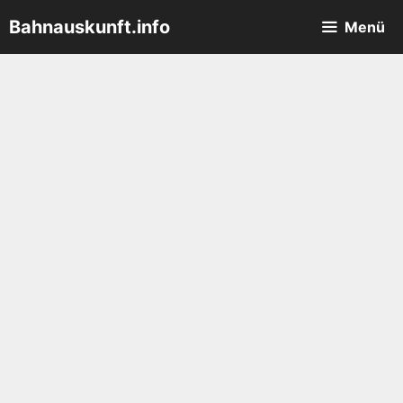
Zum
Bahnauskunft.info
Menü
Inhalt
springen