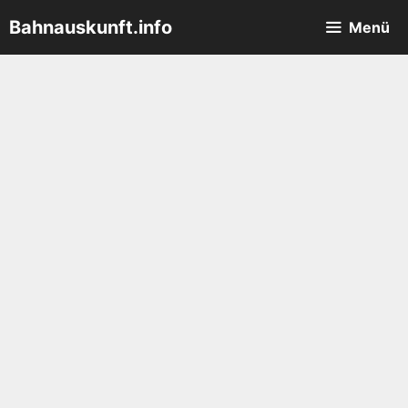
Zum
Bahnauskunft.info
Menü
Inhalt
springen