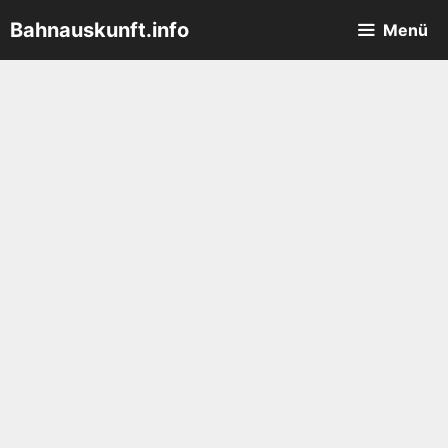
Zum
Bahnauskunft.info
Menü
Inhalt
springen