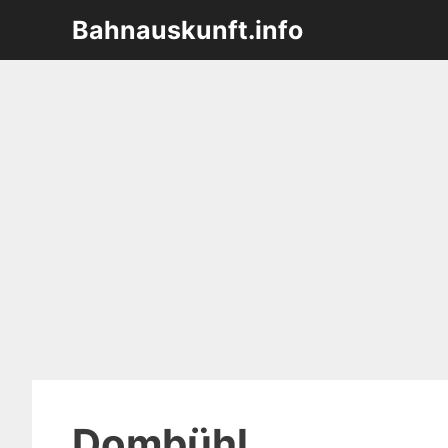
Zum
Bahnauskunft.info
Inhalt
springen
Dombühl