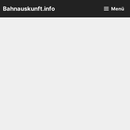
Zum
Bahnauskunft.info
Menü
Inhalt
springen