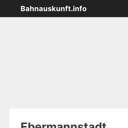
Zum
Bahnauskunft.info
Inhalt
springen
Ebermannstadt