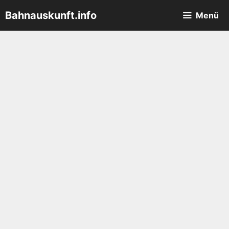
Zum
Bahnauskunft.info
Menü
Inhalt
springen