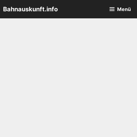
Zum
Bahnauskunft.info
Menü
Inhalt
springen