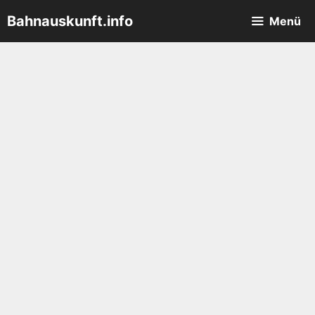
Zum
Bahnauskunft.info
Menü
Inhalt
springen