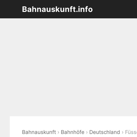
Zum
Bahnauskunft.info
Inhalt
springen
Bahnauskunft
›
Bahnhöfe
›
Deutschland
›
Füss