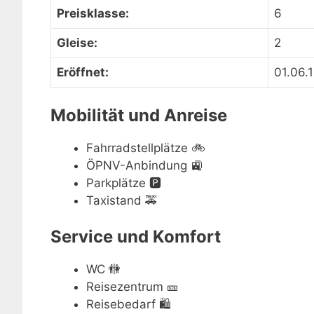
Preisklasse:
6
Gleise:
2
Eröffnet:
01.06.
Mobilität und Anreise
Fahrradstellplätze
🚲
ÖPNV-Anbindung
🚉
Parkplätze
🅿️
Taxistand
🚕
Service und Komfort
WC
🚻
Reisezentrum
🎫
Reisebedarf
🛍