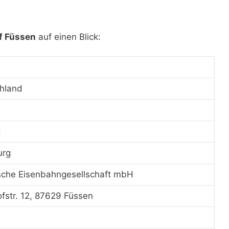
f Füssen
auf einen Blick:
hland
d
urg
sche Eisenbahngesellschaft mbH
fstr. 12, 87629 Füssen