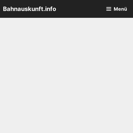
Zum
Bahnauskunft.info
Menü
Inhalt
springen