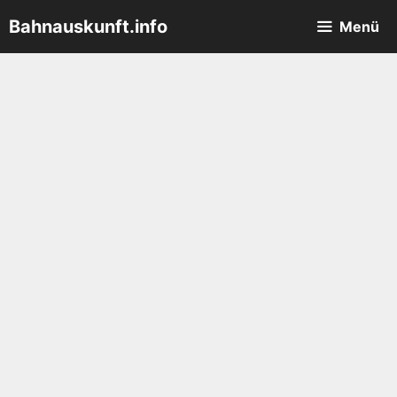
Zum
Bahnauskunft.info
Menü
Inhalt
springen