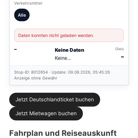
Verkehrsmittel
Alle
Daten konnten nicht geladen werden.
–
Gleis
Keine Daten
–
Keine
Verbindungen
im aktuellen
Stop-ID: 8012654 · Update: 09.08.2026, 05:45:26
Feed.
Anzeige ohne Gewähr
Jetzt Deutschlandticket buchen
Jetzt Mietwagen buchen
Fahrplan und Reiseauskunft