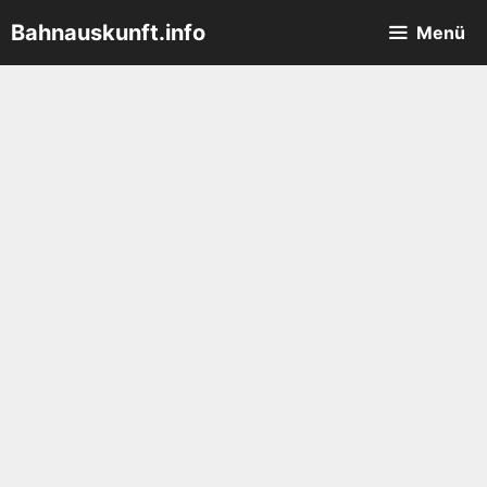
Zum
Bahnauskunft.info
Menü
Inhalt
springen