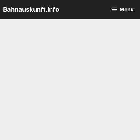
Zum
Bahnauskunft.info
Menü
Inhalt
springen