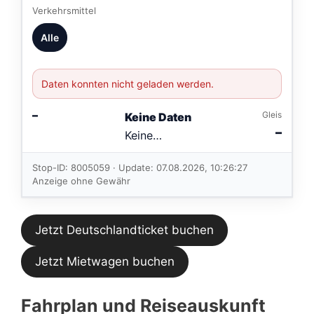
Verkehrsmittel
Alle
Daten konnten nicht geladen werden.
–
Gleis
Keine Daten
–
Keine
Verbindungen
im aktuellen
Stop-ID: 8005059 · Update: 07.08.2026, 10:26:27
Feed.
Anzeige ohne Gewähr
Jetzt Deutschlandticket buchen
Jetzt Mietwagen buchen
Fahrplan und Reiseauskunft