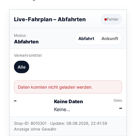
Live-Fahrplan –
Abfahrten
Fehler
Modus
Abfahrt
Ankunft
Abfahrten
Verkehrsmittel
Alle
Daten konnten nicht geladen werden.
–
Gleis
Keine Daten
–
Keine
Verbindungen
im aktuellen
Stop-ID: 8010301 · Update: 08.08.2026, 22:41:59
Feed.
Anzeige ohne Gewähr