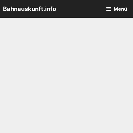
Zum
Bahnauskunft.info
Menü
Inhalt
springen