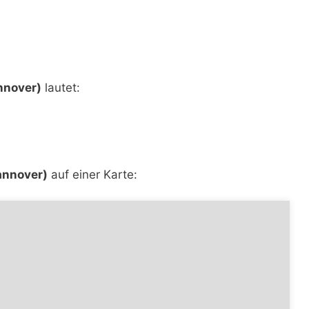
nnover)
lautet:
annover)
auf einer Karte: