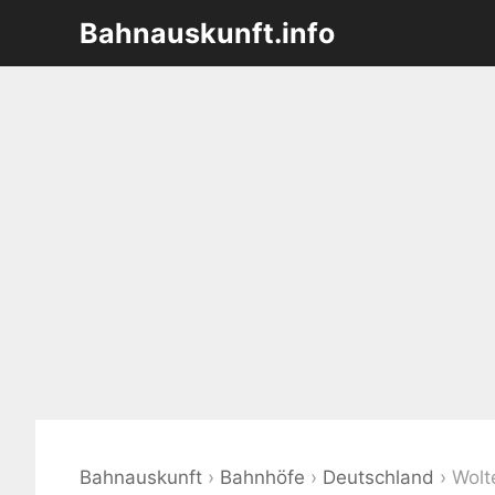
Zum
Bahnauskunft.info
Inhalt
springen
Bahnauskunft
›
Bahnhöfe
›
Deutschland
›
Wolt