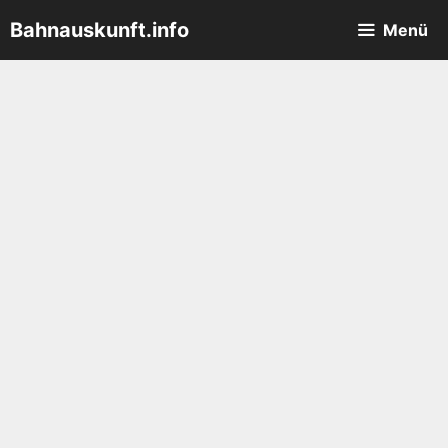
Zum
Bahnauskunft.info
Menü
Inhalt
springen