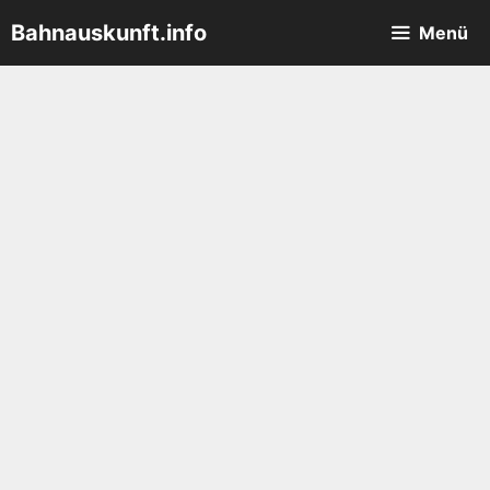
Zum
Bahnauskunft.info
Menü
Inhalt
springen