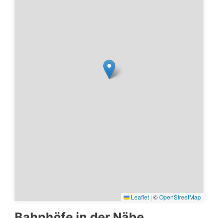
Leaflet
|
©
OpenStreetMap
Bahnhöfe in der Nähe