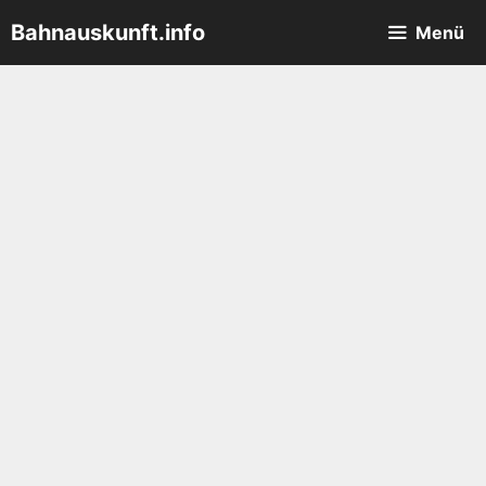
Zum
Bahnauskunft.info
Menü
Inhalt
springen