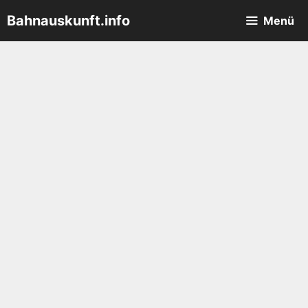
Zum
Bahnauskunft.info
Menü
Inhalt
springen