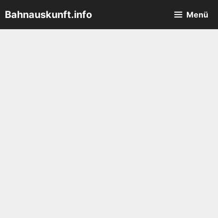
Zum
Bahnauskunft.info
Menü
Inhalt
springen