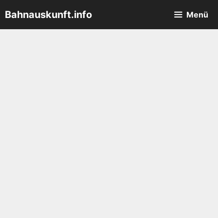
Zum
Bahnauskunft.info
Menü
Inhalt
springen