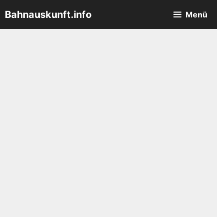
Zum
Bahnauskunft.info
Menü
Inhalt
springen