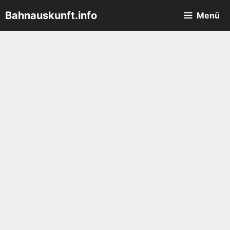
Zum
Bahnauskunft.info
Menü
Inhalt
springen