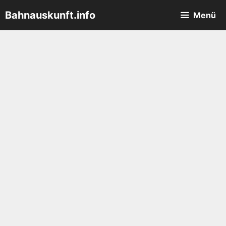
Zum
Bahnauskunft.info
Menü
Inhalt
springen