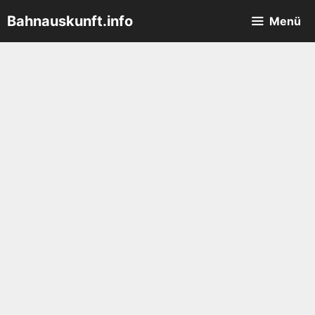
Zum
Bahnauskunft.info
Menü
Inhalt
springen