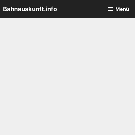
Zum
Bahnauskunft.info
Menü
Inhalt
springen