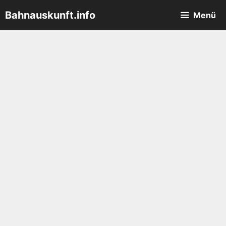
Zum
Bahnauskunft.info
Menü
Inhalt
springen