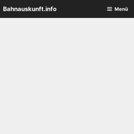
Zum
Bahnauskunft.info
Menü
Inhalt
springen