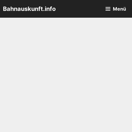
Zum
Bahnauskunft.info
Menü
Inhalt
springen