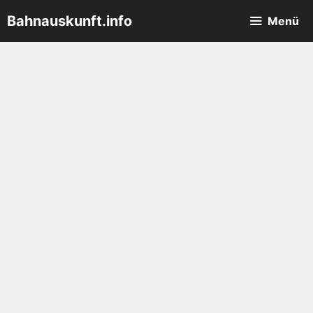
Zum
Bahnauskunft.info
Menü
Inhalt
springen