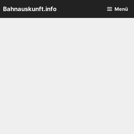
Zum
Bahnauskunft.info
Menü
Inhalt
springen