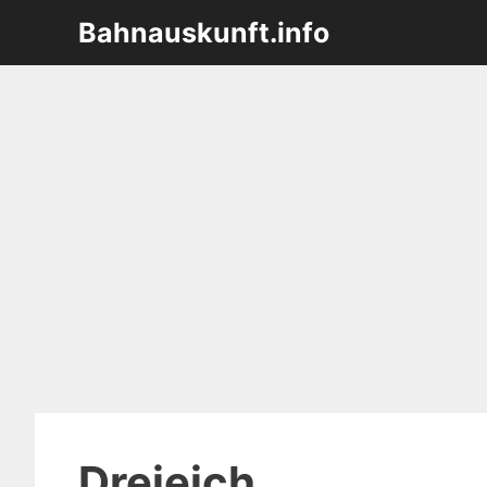
Zum
Bahnauskunft.info
Inhalt
springen
Dreieich