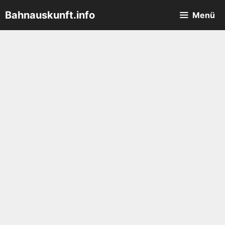
Zum
Bahnauskunft.info
Menü
Inhalt
springen