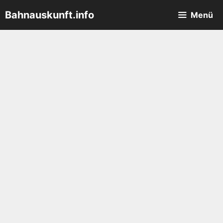
Zum
Bahnauskunft.info
Menü
Inhalt
springen