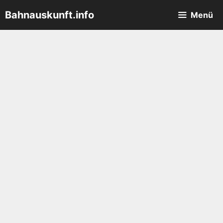
Zum
Bahnauskunft.info
Menü
Inhalt
springen