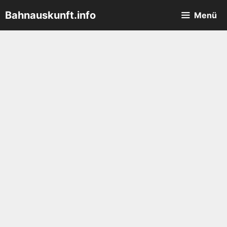
Zum
Bahnauskunft.info
Menü
Inhalt
springen