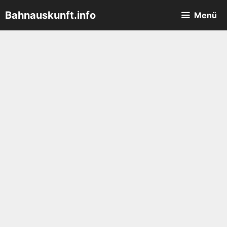
Zum
Bahnauskunft.info
Menü
Inhalt
springen