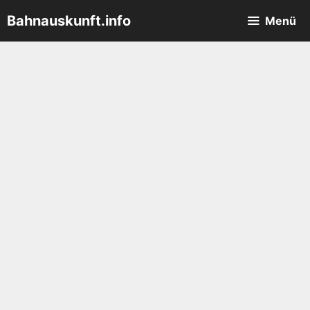
Zum
Bahnauskunft.info
Menü
Inhalt
springen