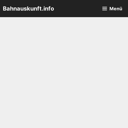
Zum
Bahnauskunft.info
Menü
Inhalt
springen