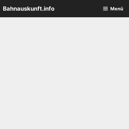
Zum
Bahnauskunft.info
Menü
Inhalt
springen