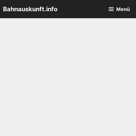
Zum
Bahnauskunft.info
Menü
Inhalt
springen