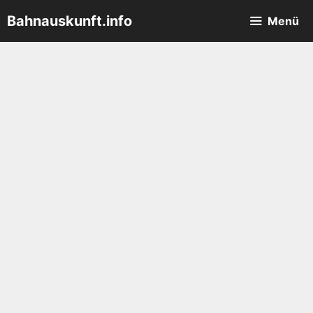
Zum
Bahnauskunft.info
Menü
Inhalt
springen