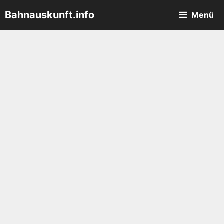
Zum
Bahnauskunft.info
Menü
Inhalt
springen