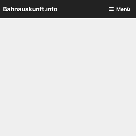
Zum
Bahnauskunft.info
Menü
Inhalt
springen