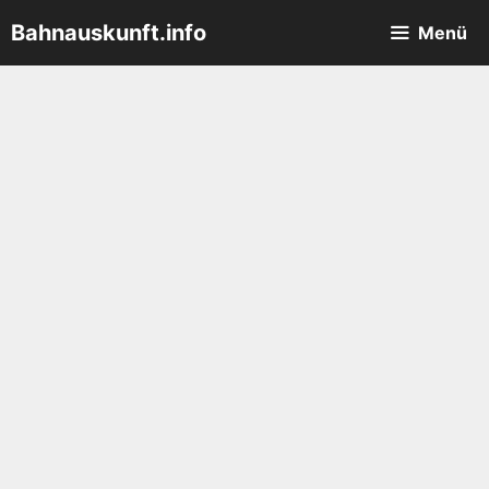
Zum
Bahnauskunft.info
Menü
Inhalt
springen