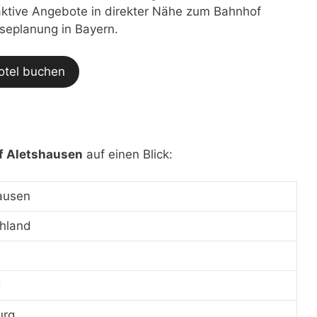
traktive Angebote in direkter Nähe zum Bahnhof
iseplanung in Bayern.
otel buchen
f Aletshausen
auf einen Blick:
ausen
hland
d
urg