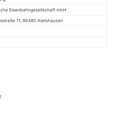
sche Eisenbahngesellschaft mbH
straße 11, 86480 Aletshausen
t: