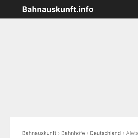
Zum
Bahnauskunft.info
Inhalt
springen
Bahnauskunft
›
Bahnhöfe
›
Deutschland
›
Alet