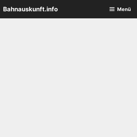
Zum
Bahnauskunft.info
Menü
Inhalt
springen